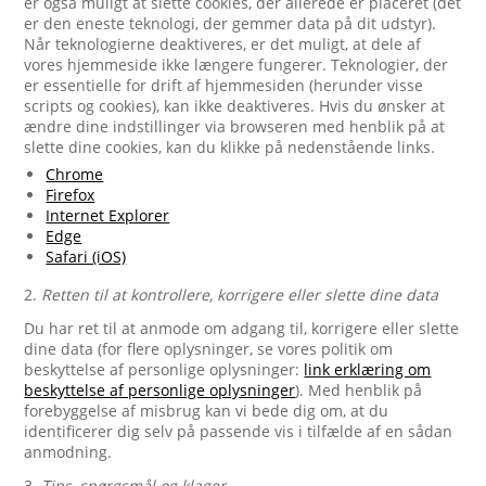
er også muligt at slette cookies, der allerede er placeret (det
er den eneste teknologi, der gemmer data på dit udstyr).
Når teknologierne deaktiveres, er det muligt, at dele af
vores hjemmeside ikke længere fungerer. Teknologier, der
er essentielle for drift af hjemmesiden (herunder visse
scripts og cookies), kan ikke deaktiveres. Hvis du ønsker at
ændre dine indstillinger via browseren med henblik på at
slette dine cookies, kan du klikke på nedenstående links.
Chrome
Firefox
Internet Explorer
Edge
Safari (iOS)
2.
Retten til at kontrollere, korrigere eller slette dine data
Du har ret til at anmode om adgang til, korrigere eller slette
dine data (for flere oplysninger, se vores politik om
beskyttelse af personlige oplysninger:
link erklæring om
beskyttelse af personlige oplysninger
). Med henblik på
forebyggelse af misbrug kan vi bede dig om, at du
identificerer dig selv på passende vis i tilfælde af en sådan
anmodning.
3.
Tips, spørgsmål og klager