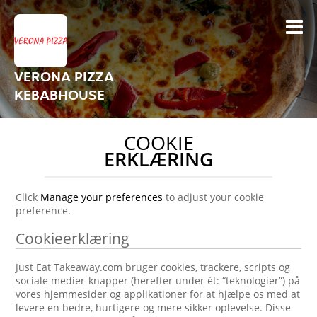
VERONA PIZZA
KEBABHOUSE
COOKIE
ERKLÆRING
Click
Manage your preferences
to adjust your cookie
preference.
Cookieerklæring
Just Eat Takeaway.com bruger cookies, trackere, scripts og
sociale medier-knapper (herefter under ét: “teknologier”) på
vores hjemmesider og applikationer for at hjælpe os med at
levere en bedre, hurtigere og mere sikker oplevelse. Disse