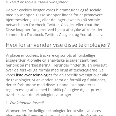
4.
Hvad er sociale medier-knapper?
Udover cookies bruger vores hjemmesider også sociale
medier-knapper. Disse knapper findes for at promovere
hjemmesider ('likes') eller delinger ('tweets') på sociale
netværk som Facebook, Twitter, Google+ eller Youtube.
Disse knapper fungerer ved hjælp af stykke af kode, der
kommer fra Facebook, Twitter, Google + og Youtube selv.
Hvorfor anvender vise disse teknologier?
Vi placerer cookies, trackere og scripts af forskellige
årsager:Funktionelle og analytiske årsager samt med
henblik på markedsføring. Herunder finder du en oversigt
over de forskellige formål med brug af teknologierne. Se
vores
liste over teknologier
for en specifik oversigt over alle
de teknologier, vi anvender, samt de formål og funktioner,
der er forbundne med disse. Denne liste opdateres
regelmæssigt af os med henblik på at give dig et præcist
overblik over de teknologier, vi bruger.
1.
Funktionelle formål
Vi anvender forskellige teknologier for at sikre, at vores
hjemmeside fungerer og er enkel at anvende. Scripts og